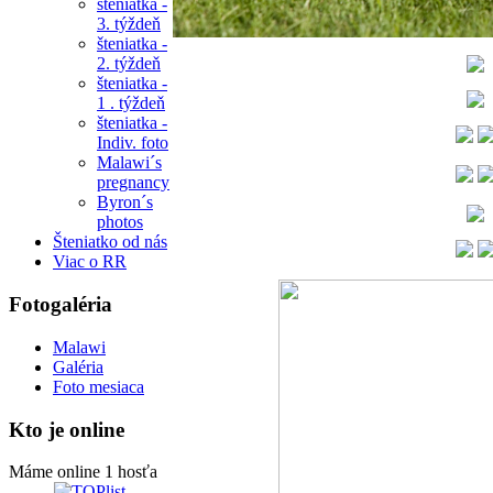
šteniatka -
3. týždeň
šteniatka -
2. týždeň
šteniatka -
1 . týždeň
šteniatka -
Indiv. foto
Malawi´s
pregnancy
Byron´s
photos
Šteniatko od nás
Viac o RR
Fotogaléria
Malawi
Galéria
Foto mesiaca
Kto je online
Máme online 1 hosťa