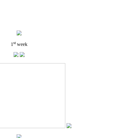
st
1
week