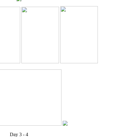
Day 3 - 4